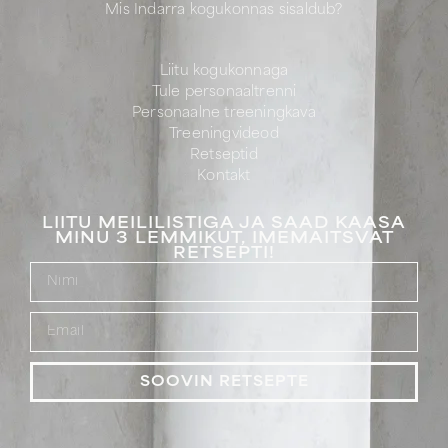
Mis Indarra kogukonnas sisaldub?
Liitu kogukonnaga
Tule personaaltrenni
Personaalne treeningkava
Treeningvideod
Retseptid
Kontakt
LIITU MEILILISTIGA JA SAAD KAASA
MINU 3 LEMMIKUT, IMEMAITSVAT
RETSEPTI!
SOOVIN RETSEPTE