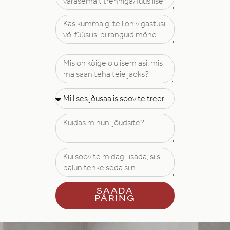
SAADA
PÄRING