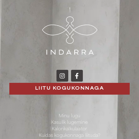
LIITU KOGUKONNAGA
Minu lugu
Kasulik lugemine
Kalorikalkulaator
Kuidas kogukonnaga liituda?