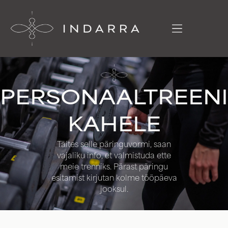
PERSONAALTREEN
KAHELE
Täites selle päringuvormi, saan
vajaliku info, et valmistuda ette
meie trenniks. Pärast päringu
esitamist kirjutan kolme tööpäeva
jooksul.