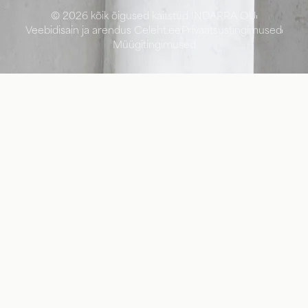
© 2026 kõik õigused kaitstud INDARRA OÜ
Veebidisain ja arendus Celeht.ee
Privaatsustingimused
Müügitingimused