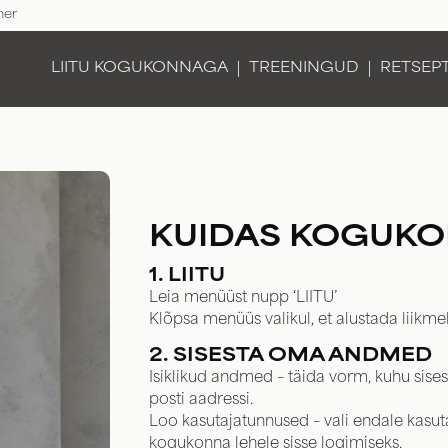
ner
LIITU KOGUKONNAGA
TREENINGUD
RETSEP
KUIDAS KOGUKO
1. LIITU
Leia menüüst nupp ‘LIITU’
Klõpsa menüüs valikul, et alustada liikme
2. SISESTA OMA ANDMED
Isiklikud andmed – täida vorm, kuhu sis
posti aadressi.
Loo kasutajatunnused – vali endale kasut
kogukonna lehele sisse logimiseks.