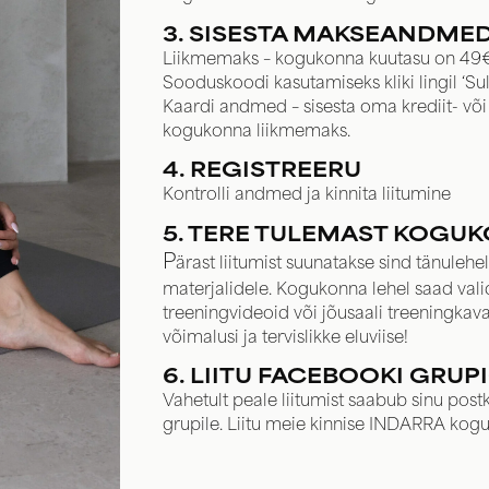
3. SISESTA MAKSEANDME
Liikmemaks – kogukonna kuutasu on 49€, 
Sooduskoodi kasutamiseks kliki lingil ‘S
Kaardi andmed – sisesta oma krediit- võ
kogukonna liikmemaks.
4. REGISTREERU
Kontrolli andmed ja kinnita liitumine
5. TERE TULEMAST KOGU
P
ärast liitumist suunatakse sind tänuleh
materjalidele. Kogukonna lehel saad vali
treeningvideoid või jõusaali treeningka
võimalusi ja tervislikke eluviise!
6. LIITU FACEBOOKI GRUP
Vahetult peale liitumist saabub sinu postka
grupile. Liitu meie kinnise INDARRA ko