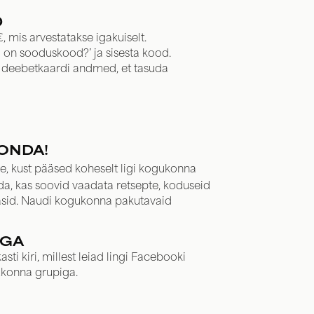
D
mis arvestatakse igakuiselt.
ul on sooduskood?’ ja sisesta kood.
i deebetkaardi andmed, et tasuda
KONDA!
ele, kust pääsed koheselt ligi kogukonna
da, kas soovid vaadata retsepte, koduseid
vasid. Naudi kogukonna pakutavaid
IGA
sti kiri, millest leiad lingi Facebooki
gukonna grupiga.