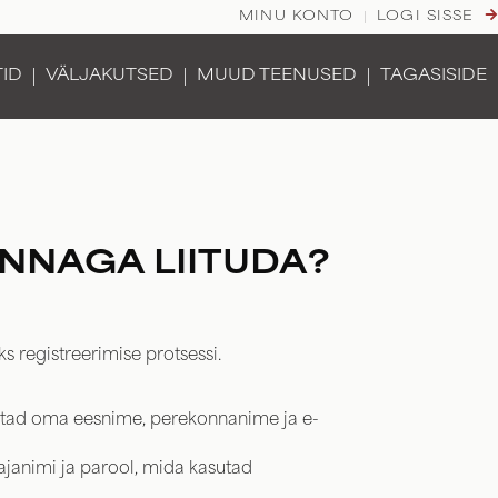
MINU KONTO
LOGI SISSE
TID
VÄLJAKUTSED
MUUD TEENUSED
TAGASISIDE
NNAGA LIITUDA?
ks registreerimise protsessi.
estad oma eesnime, perekonnanime ja e-
ajanimi ja parool, mida kasutad