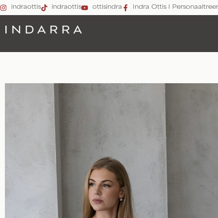
indraottis
indraottis
ottisindra
Indra Ottis I Personaaltree